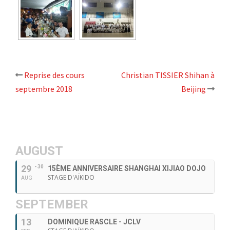
Reprise des cours
Christian TISSIER Shihan à
Navigation
septembre 2018
Beijing
d’article
AUGUST
29
- 30
15ÈME ANNIVERSAIRE SHANGHAI XIJIAO DOJO
STAGE D'AÏKIDO
AUG
SEPTEMBER
13
DOMINIQUE RASCLE - JCLV