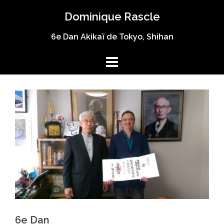
Aller
Dominique Rascle
au
contenu
6e Dan Akikaï de Tokyo, Shihan
6e Dan